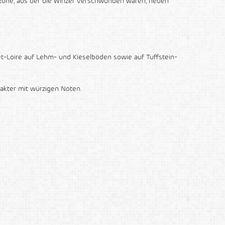
nszone, aus der die Winzer verschwunden waren, neuen
-Loire auf Lehm- und Kieselböden sowie auf Tuffstein-
rakter mit würzigen Noten.