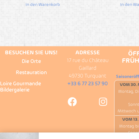
In den Warenkorb
In den W
BESUCHEN SIE UNS!
ADRESSE
ÖF
FRÜH
17 rue du Château
Die Orte
Gaillard
Restauration
49730 Turquant
Saisoneröf
Loire Gourmande
+33 6 77 23 57 90
VOM 30. 
Bildergalerie
Montag, Di
Sonnt
Mittwoch 
VOM 13.
Montag bi
Sonnt