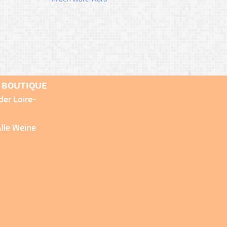
E BOUTIQUE
der Loire-
lle Weine