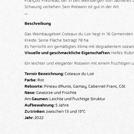
François Fresneau, der in den Weinbergen von Jasnières 
Schwung verliehen. Sein Rotwein ist gut in der Art.
…
Beschreibung
Das Weinbaugebiet Coteaux du Loir liegt in 16 Gemeinde
Kreide. Seine Fläche beträgt 78 ha.
Es herrscht ein gemäßigtes Klima mit degradiertem ozean
Visuelle und geschmackliche Eigenschaften:
Helles Rubi
Ein leichter und eleganter Rotwein mit einem fruchtigen u
Terroir Bezeichnung:
Coteaux du Loir
Farbe:
Rot
Rebsorte:
Pineau d’Aunis, Gamay, Cabernet Franc, Côt
Nase:
Gewürze und Früchte
Am
Gaumen:
Leichte und fruchtige Struktur
Aufbewahrung:
5 Jahre
Zu trinken:
zwischen 13 und 15°C
Jahr:
2022