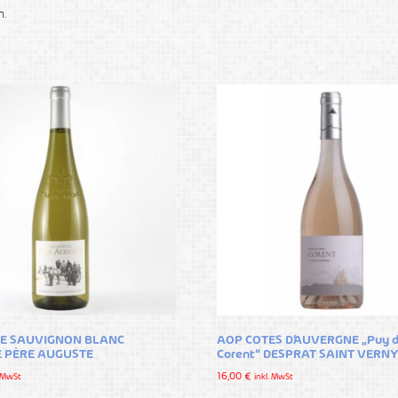
n.
E SAUVIGNON BLANC
AOP COTES D’AUVERGNE „Puy 
 PÈRE AUGUSTE
Corent“ DESPRAT SAINT VERNY
16,00
€
. MwSt
inkl. MwSt