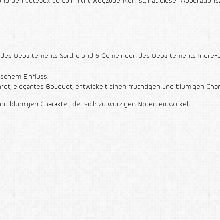
und den Coteaux du Loir nicht wegzudenken ist, hat dieser Appellatio
n des Departements Sarthe und 6 Gemeinden des Departements Indre-et
ischem Einfluss.
nrot, elegantes Bouquet, entwickelt einen fruchtigen und blumigen Cha
nd blumigen Charakter, der sich zu würzigen Noten entwickelt.