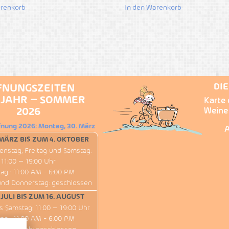
arenkorb
In den Warenkorb
DI
FNUNGSZEITEN
JAHR – SOMMER
Karte 
2026
Weine
fnung 2026: Montag, 30. März
A
MÄRZ BIS ZUM 4. OKTOBER
enstag, Freitag und Samstag:
11:00 – 19:00 Uhr
ag : 11:00 AM - 6:00 PM
und Donnerstag: geschlossen
 JULI BIS ZUM 16. AUGUST
s Samstag: 11:00 – 19:00 Uhr
ag : 11:00 AM - 6:00 PM