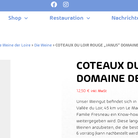
Shop
Restauration
Nachricht
e Weine der Loire
»
Die Weine
»
COTEAUX DU LOIR ROUGE „JANUS“ DOMAINE
COTEAUX DU
DOMAINE DE
12,50
€
inkl. MwSt
Unser Weingut befindet sich i
Vallée du Loir, 45 km von Le Ma
Familie Fresneau ein Know-how
weitergegeben wird. Diese lange
Weinen anzubieten, die die bes
6 vorrätig (kann nachbestellt werd