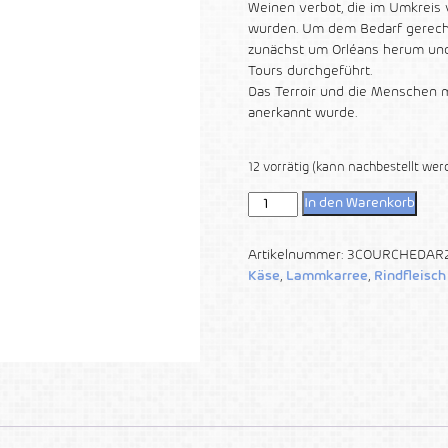
Weinen verbot, die im Umkreis 
wurden. Um dem Bedarf gerech
zunächst um Orléans herum und
Tours durchgeführt.
Das Terroir und die Menschen m
anerkannt wurde.
12 vorrätig (kann nachbestellt wer
In den Warenkorb
Artikelnummer:
3COURCHEDAR
Käse
,
Lammkarree
,
Rindfleisc