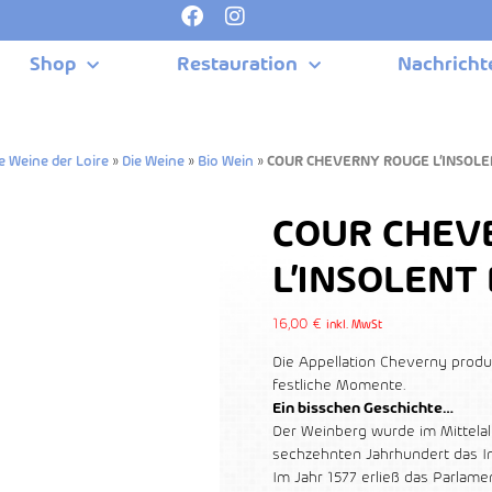
Shop
Restauration
Nachricht
e Weine der Loire
»
Die Weine
»
Bio Wein
»
COUR CHEVERNY ROUGE L’INSOL
COUR CHEV
L’INSOLENT
16,00
€
inkl. MwSt
Die Appellation Cheverny produz
festliche Momente.
Ein bisschen Geschichte…
Der Weinberg wurde im Mittelal
sechzehnten Jahrhundert das In
Im Jahr 1577 erließ das Parlame