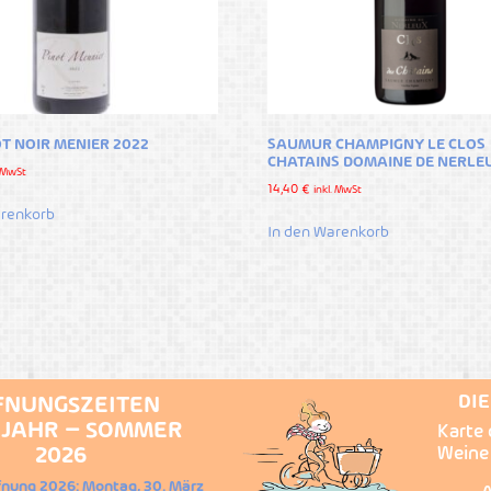
T NOIR MENIER 2022
SAUMUR CHAMPIGNY LE CLOS
CHATAINS DOMAINE DE NERLE
. MwSt
14,40
€
inkl. MwSt
arenkorb
In den Warenkorb
DI
FNUNGSZEITEN
JAHR – SOMMER
Karte 
2026
Weine
fnung 2026: Montag, 30. März