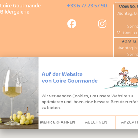
Loire Gourmande
+33 6 77 23 57 90
VOM 30. 
Bildergalerie
Montag, Di
Sonnt
Mittwoch 
VOM 13.
Montag bi
Sonnt
Außer
Wir haben am
Auf der Website
von Loire Gourmande
Wir verwenden Cookies, um unsere Website zu
optimieren und Ihnen eine bessere Benutzererfa
zu bieten.
MEHR ERFAHREN
ABLEHNEN
AKZEPT