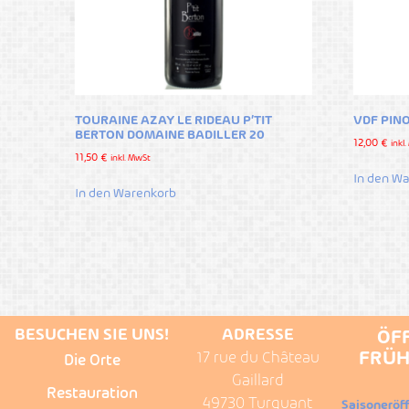
TOURAINE AZAY LE RIDEAU P’TIT
VDF PINO
BERTON DOMAINE BADILLER 20
12,00
€
inkl
11,50
€
inkl. MwSt
In den W
In den Warenkorb
BESUCHEN SIE UNS!
ADRESSE
ÖF
FRÜH
17 rue du Château
Die Orte
Gaillard
Restauration
49730 Turquant
Saisoneröf