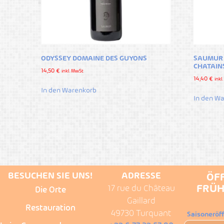
ODYSSEY DOMAINE DES GUYONS
SAUMUR 
CHATAIN
14,50
€
inkl. MwSt
14,40
€
inkl
In den Warenkorb
In den W
BESUCHEN SIE UNS!
ADRESSE
ÖF
FRÜH
17 rue du Château
Die Orte
Gaillard
Restauration
49730 Turquant
Saisoneröf