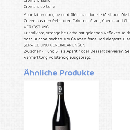
Crémant Blanc
Crémant de Loire
Appellation d’origine contrôlée, traditionelle Methode. Di
Cuvée aus den Rebsorten Cabernet Franc, Chenin und Ch
VERKOSTUNG
Kristallklare, strohgelbe Farbe mit goldenen Reflexen. I
oder Brioche reichen. Am Gaumen feine und elegante Blä
SERVICE UND VEREINBARUNGEN
Zwischen 4° und 6° als Aperitif oder Dessert servieren. Se
Vermarktung vollständig ausgeprägt.
Ähnliche Produkte