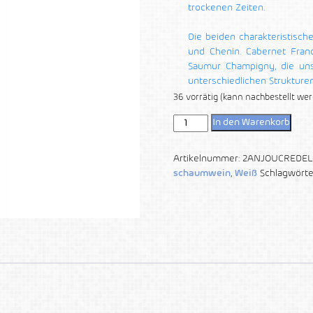
trockenen Zeiten.
Die beiden charakteristisch
und Chenin. Cabernet Franc
Saumur Champigny, die un
unterschiedlichen Strukture
36 vorrätig (kann nachbestellt we
In den Warenkorb
Artikelnummer:
2ANJOUCREDEL
schaumwein
,
Weiß
Schlagwörte