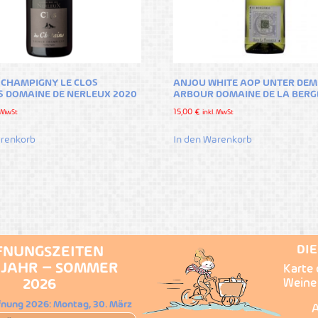
CHAMPIGNY LE CLOS
ANJOU WHITE AOP UNTER DEM
S DOMAINE DE NERLEUX 2020
ARBOUR DOMAINE DE LA BERG
15,00
€
. MwSt
inkl. MwSt
arenkorb
In den Warenkorb
DI
FNUNGSZEITEN
JAHR – SOMMER
Karte 
2026
Weine
fnung 2026: Montag, 30. März
A