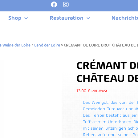
Shop
Restauration
Nachricht
e Weine der Loire
»
Land der Loire
»
CRÉMANT DE LOIRE BRUT CHÂTEAU DE 
CRÉMANT D
CHÂTEAU DE
13,00
€
inkl. MwSt
Das Weingut, das von der Fa
Gemeinden Turquant und Mo
Das Terroir besteht aus ei
Tuffstein im Unterboden. Dies
mit seinen unzähligen Schlö
Reben aufgrund seiner Po