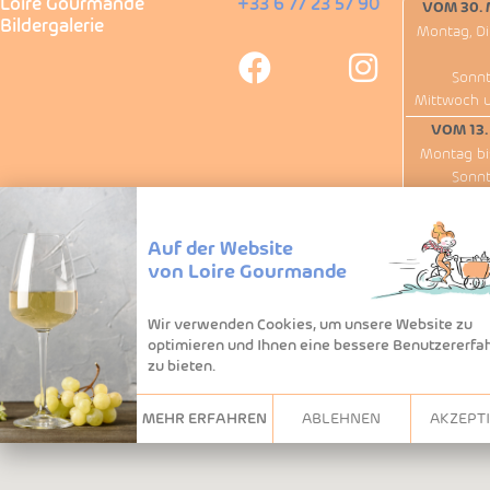
Loire Gourmande
+33 6 77 23 57 90
VOM 30. 
Bildergalerie
Montag, Di
Sonnt
Mittwoch 
VOM 13.
Montag bi
Sonnt
Außer
Wir haben am
Auf der Website
von Loire Gourmande
Wir verwenden Cookies, um unsere Website zu
optimieren und Ihnen eine bessere Benutzererfa
zu bieten.
MEHR ERFAHREN
ABLEHNEN
AKZEPT