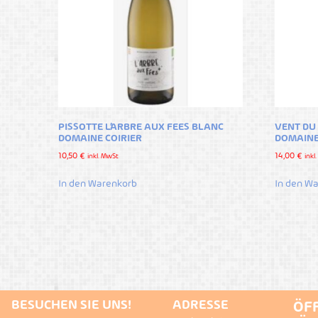
PISSOTTE L’ARBRE AUX FEES BLANC
VENT DU
DOMAINE COIRIER
DOMAINE
10,50
€
14,00
€
inkl. MwSt
inkl
In den Warenkorb
In den W
BESUCHEN SIE UNS!
ADRESSE
ÖF