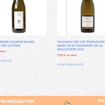
 NORD SAUMUR BLANC
VOUVRAY SEC LES PERRUCHES
 DES GUYONS
MARC GILET DOMAINES DE LA
ROULETIERE 2021
. MwSt
13,50
€
inkl. MwSt
arenkorb
In den Warenkorb
DI
FNUNGSZEITEN