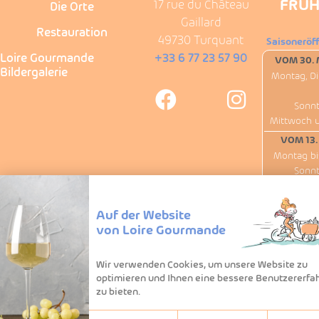
FRÜH
17 rue du Château
Die Orte
Gaillard
Restauration
49730 Turquant
Saisoneröf
Loire Gourmande
+33 6 77 23 57 90
VOM 30. 
Bildergalerie
Montag, Di
Sonnt
Mittwoch 
VOM 13.
Montag bi
Sonnt
Außer
Wir haben am
Auf der Website
von Loire Gourmande
Wir verwenden Cookies, um unsere Website zu
optimieren und Ihnen eine bessere Benutzererfa
zu bieten.