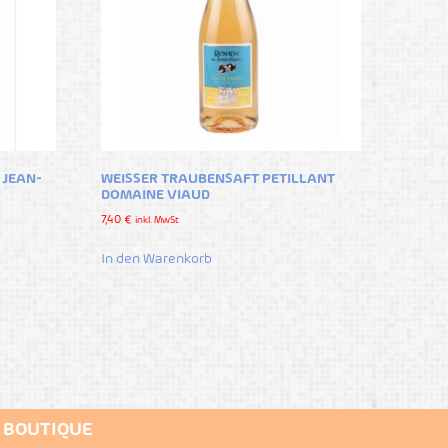
 JEAN-
WEISSER TRAUBENSAFT PETILLANT
DOMAINE VIAUD
7,40
€
inkl. MwSt
In den Warenkorb
E BOUTIQUE