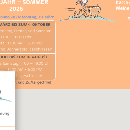
JAHR – SOMMER
Karte 
2026
Weine
fnung 2026: Montag, 30. März
A
MÄRZ BIS ZUM 4. OKTOBER
enstag, Freitag und Samstag:
11:00 – 19:00 Uhr
ag : 11:00 AM - 6:00 PM
und Donnerstag: geschlossen
 JULI BIS ZUM 16. AUGUST
s Samstag: 11:00 – 19:00 Uhr
ag : 11:00 AM - 6:00 PM
 Mittwoch: geschlossen
 1., 8., 14. und 25. Mai geöffnet
hrung