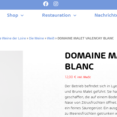
Shop
Restauration
Nachricht
e Weine der Loire
»
Die Weine
»
Weiß
»
DOMAINE MALET VALENCAY BLANC
DOMAINE M
BLANC
12,00
€
inkl. MwSt
Der Betrieb befindet sich in L
und Bruno Malet geführt. Sie 
geschaffen, die auf einem Bode
Nase von Zitrusfrüchten öffnet.
ein feines Säuregerüst. Ein au
zu Meeresfrüchten getrunken 