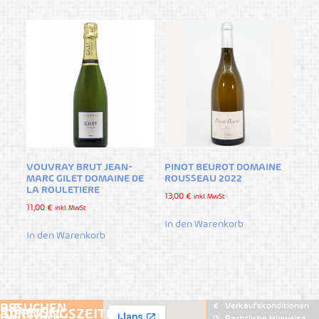
VOUVRAY BRUT JEAN-
PINOT BEUROT DOMAINE
MARC GILET DOMAINE DE
ROUSSEAU 2022
LA ROULETIERE
13,00
€
inkl. MwSt
11,00
€
inkl. MwSt
In den Warenkorb
In den Warenkorb
Verkaufskonditionen
BESUCHEN
DIE
ADRESSE
ÖFFNUNGSZEITEN
Rechtliche Hinweise