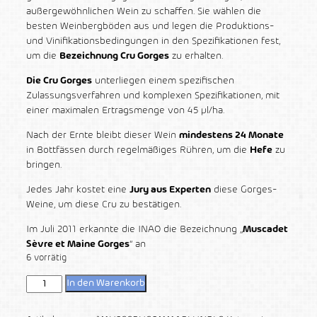
außergewöhnlichen Wein zu schaffen. Sie wählen die
besten Weinbergböden aus und legen die Produktions-
und Vinifikationsbedingungen in den Spezifikationen fest,
um die
Bezeichnung Cru Gorges
zu erhalten.
Die Cru Gorges
unterliegen einem spezifischen
Zulassungsverfahren und komplexen Spezifikationen, mit
einer maximalen Ertragsmenge von 45 μl/ha.
Nach der Ernte bleibt dieser Wein
mindestens 24 Monate
in Bottfässen durch regelmäßiges Rühren, um die
Hefe
zu
bringen.
Jedes Jahr kostet eine
Jury aus Experten
diese Gorges-
Weine, um diese Cru zu bestätigen.
Im Juli 2011 erkannte die INAO die Bezeichnung „
Muscadet
Sèvre et Maine Gorges
“ an
6 vorrätig
In den Warenkorb