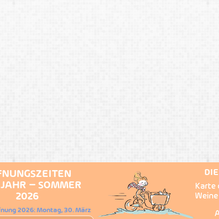
DI
FNUNGSZEITEN
JAHR – SOMMER
Karte 
2026
Weine
fnung 2026: Montag, 30. März
A