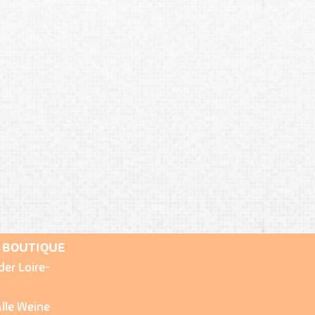
E BOUTIQUE
der Loire-
lle Weine