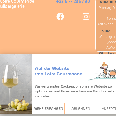
Loire Gourmande
+33 6 77 23 57 90
VOM 30. 
Bildergalerie
Montag, Di
Sonnt
Mittwoch 
VOM 13.
Montag bi
Sonnt
Außer
Wir haben am
Auf der Website
von Loire Gourmande
Wir verwenden Cookies, um unsere Website zu
optimieren und Ihnen eine bessere Benutzererfa
zu bieten.
MEHR ERFAHREN
ABLEHNEN
AKZEPT