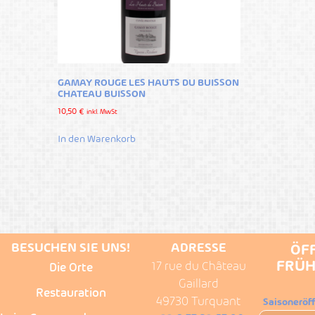
GAMAY ROUGE LES HAUTS DU BUISSON
CHATEAU BUISSON
10,50
€
inkl. MwSt
In den Warenkorb
BESUCHEN SIE UNS!
ADRESSE
ÖF
FRÜH
17 rue du Château
Die Orte
Gaillard
Restauration
49730 Turquant
Saisoneröf