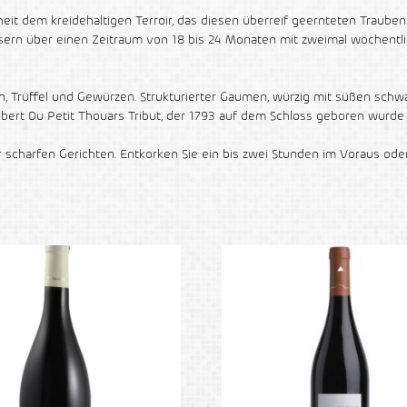
eit dem kreidehaltigen Terroir, das diesen überreif geernteten Trauben 
ässern über einen Zeitraum von 18 bis 24 Monaten mit zweimal wöchentl
en, Trüffel und Gewürzen. Strukturierter Gaumen, würzig mit süßen sch
ubert Du Petit Thouars Tribut, der 1793 auf dem Schloss geboren wurd
er scharfen Gerichten. Entkorken Sie ein bis zwei Stunden im Voraus o