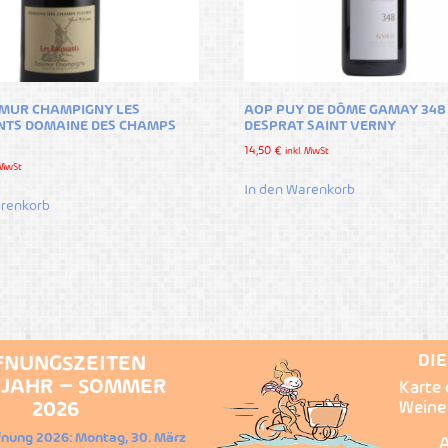
MUR CHAMPIGNY LES
AOP PUY DE DÔME GAMAY 348
NTS DOMAINE DES CHAMPS
DESPRAT SAINT VERNY
14,50
€
inkl. MwSt
. MwSt
In den Warenkorb
arenkorb
DI
FNUNGSZEITEN
JAHR – SOMMER
Karte 
2026
Weine
fnung 2026: Montag, 30. März
A