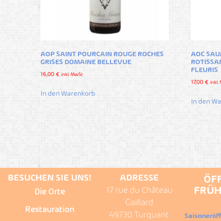
AOP SAINT POURCAIN ROUGE ROCHES
AOC SAU
GRISES DOMAINE BELLEVUE
ROTISSA
FLEURIS
16,00
€
inkl. MwSt
17,00
€
inkl
In den Warenkorb
In den W
BESUCHEN SIE UNS!
ADRESSE
ÖF
FRÜH
17 rue du Château
Die Orte
Gaillard
Restauration
49730 Turquant
Saisoneröf