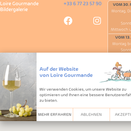
Loire Gourmande
+33 6 77 23 57 90
VOM 30. 
Bildergalerie
Montag, Di
Sonnt
Mittwoch 
VOM 13.
Montag bi
Sonnt
Außer
Wir haben am
Auf der Website
von Loire Gourmande
Wir verwenden Cookies, um unsere Website zu
optimieren und Ihnen eine bessere Benutzererfa
zu bieten.
MEHR ERFAHREN
ABLEHNEN
AKZEPT