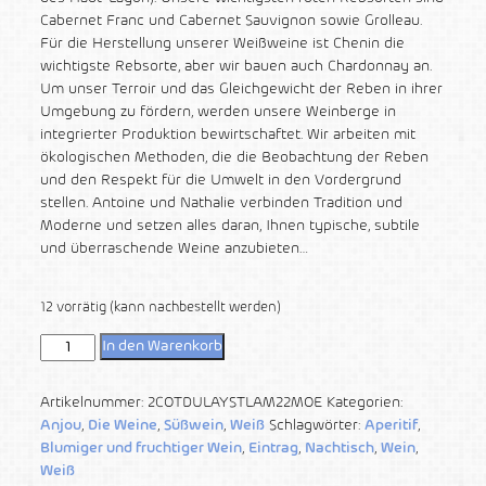
Cabernet Franc und Cabernet Sauvignon sowie Grolleau.
Für die Herstellung unserer Weißweine ist Chenin die
wichtigste Rebsorte, aber wir bauen auch Chardonnay an.
Um unser Terroir und das Gleichgewicht der Reben in ihrer
Umgebung zu fördern, werden unsere Weinberge in
integrierter Produktion bewirtschaftet. Wir arbeiten mit
ökologischen Methoden, die die Beobachtung der Reben
und den Respekt für die Umwelt in den Vordergrund
stellen. Antoine und Nathalie verbinden Tradition und
Moderne und setzen alles daran, Ihnen typische, subtile
und überraschende Weine anzubieten…
12 vorrätig (kann nachbestellt werden)
In den Warenkorb
Artikelnummer:
2COTDULAYSTLAM22MOE
Kategorien:
Anjou
,
Die Weine
,
Süßwein
,
Weiß
Schlagwörter:
Aperitif
,
Blumiger und fruchtiger Wein
,
Eintrag
,
Nachtisch
,
Wein
,
Weiß