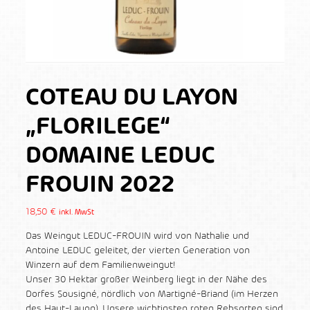
COTEAU DU LAYON
„FLORILEGE“
DOMAINE LEDUC
FROUIN 2022
18,50
€
inkl. MwSt
Das Weingut LEDUC-FROUIN wird von Nathalie und
Antoine LEDUC geleitet, der vierten Generation von
Winzern auf dem Familienweingut!
Unser 30 Hektar großer Weinberg liegt in der Nähe des
Dorfes Sousigné, nördlich von Martigné-Briand (im Herzen
des Haut-Layon). Unsere wichtigsten roten Rebsorten sind