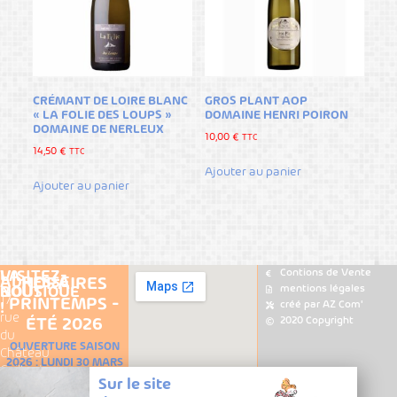
CRÉMANT DE LOIRE BLANC
GROS PLANT AOP
« LA FOLIE DES LOUPS »
DOMAINE HENRI POIRON
DOMAINE DE NERLEUX
10,00
€
TTC
14,50
€
TTC
Ajouter au panier
Ajouter au panier
Contions de Vente
VISITEZ-
LA
ADRESSE
HORAIRES
mentions légales
NOUS
BOUTIQUE
17
PRINTEMPS -
créé par AZ Com'
!
rue
Carte
2020 Copyright
ÉTÉ 2026
Les
du
des
OUVERTURE SAISON
lieux
Château
Vins
2026 : LUNDI 30 MARS
Gaillard
tauration
de
Sur le site
DU 30 MARS AU 4
49730
Loire
tualités