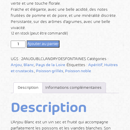
verte et une touche florale.
Fraîche et élégante, avec une belle acidité, des notes
fruitées de pomme et de poire, et une minéralité discrète.
Persistante, sur des arômes d’agrumes, avec une belle
vivacité.
12 en stock (peut être commandé)
Ajouter au panier
UGS :
2ANJOUBLCLANDRYDESFONTAINES
Catégories :
Anjou
,
Blanc
,
Pays de la Loire
Étiquettes :
Apéritif
,
Huitres
et crustacés.
,
Poisson grillés
,
Poisson noble
Description
Informations complémentaires
Description
L’Anjou Blanc est un vin sec et fruité qui accompagne
parfaitement les poissons et les viandes blanches. Son