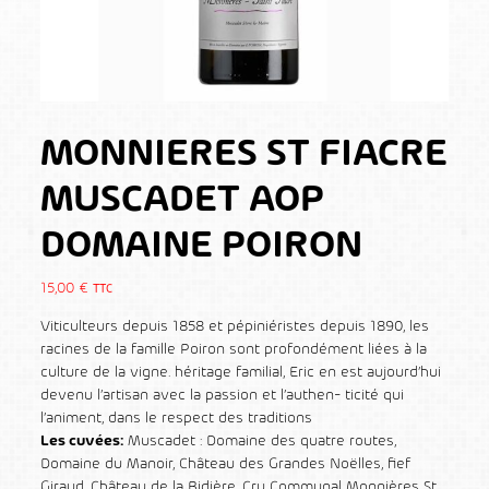
MONNIERES ST FIACRE
MUSCADET AOP
DOMAINE POIRON
15,00
€
TTC
Viticulteurs depuis 1858 et pépiniéristes depuis 1890, les
racines de la famille Poiron sont profondément liées à la
culture de la vigne. héritage familial, Eric en est aujourd’hui
devenu l’artisan avec la passion et l’authen- ticité qui
l’animent, dans le respect des traditions
Les cuvées:
Muscadet : Domaine des quatre routes,
Domaine du Manoir, Château des Grandes Noëlles, fief
Giraud, Château de la Bidière, Cru Communal Monnières St