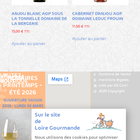
ANJOU BLANC AOP SOUS
CABERNET D’ANJOU AOP
LA TONNELLE DOMAINE DE
DOMAINE LEDUC FROUIN
LA BERGERIE
11,50
€
TTC
15,00
€
TTC
Ajouter au panier
Ajouter au panier
Contions de Vente
VISITEZ-
LA
ADRESSE
HORAIRES
mentions légales
NOUS
BOUTIQUE
17
PRINTEMPS -
créé par AZ Com'
!
rue
Carte
2020 Copyright
ÉTÉ 2026
Les
du
des
OUVERTURE SAISON
lieux
Château
Vins
2026 : LUNDI 30 MARS
Gaillard
tauration
de
DU 30 MARS AU 4
Sur le site
49730
Loire
tualités
OCTOBRE
de
Turquant
ire
Tous
Lundi, mardi,
Loire Gourmande
+33
urmande
les
vendredi et samedi :
6
Nous utilisons des cookies pour optimiser
erie
Vins
11:00 - 19:00