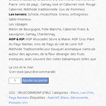
Fiacre. Vins de pays : Gamay rosé et Cabernet rosé. Rouge :
Cabernet. Méthode traditionnelle. (Jus de Pommes).
Les terroirs:
Schiste, micaschiste. Gneiss, orthogneiss.
Sablo limoneux.
Les cépages:
Melon de Bourgogne, Folle Blanche, Cabernet Franc &
sauvignon, Gamay, Chardonnay.
AOP & IGP:
AOP Muscadet Sèvre & Maine. AOP Gros Plant
du Pays Nantais. Vins de Pays du Val de Loire IGP.
Méthode Traditionnelle.Leur bouquet aromatique s’articule
autour des agrumes, de la fleur d’oranger des fruits
exotiques, avec souvent des notes balsamiques telles que
La cire et le miel.
12 en stock (peut être commandé)
Ajouter au panier
UGS :
1MUSCOMMONFI21BLC
Catégories :
Blanc
,
Les Vins
,
Pays Nantais
Étiquettes :
Apéritif
,
Blanc
,
Découverte
,
Poisson
,
Vin