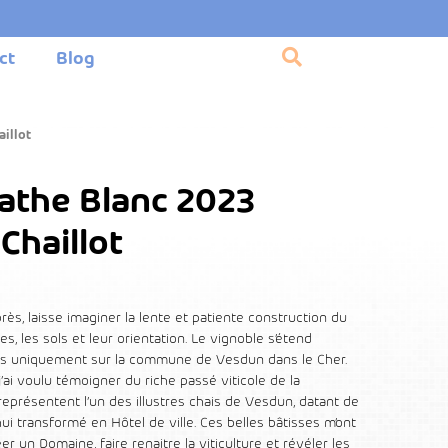
ct
Blog
illot
gathe Blanc 2023
Chaillot
près, laisse imaginer la lente et patiente construction du
s, les sols et leur orientation. Le vignoble s’étend
tués uniquement sur la commune de Vesdun dans le Cher.
j’ai voulu témoigner du riche passé viticole de la
eprésentent l’un des illustres chais de Vesdun, datant de
’hui transformé en Hôtel de ville. Ces belles bâtisses m’ont
 un Domaine, faire renaitre la viticulture et révéler les