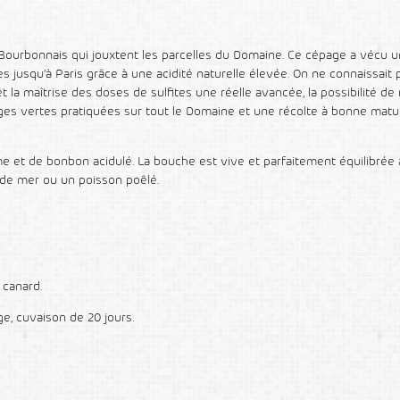
 Bourbonnais qui jouxtent les parcelles du Domaine. Ce cépage a vécu un
es jusqu’à Paris grâce à une acidité naturelle élevée. On ne connaissait 
l et la maîtrise des doses de sulfites une réelle avancée, la possibilité 
ges vertes pratiquées sur tout le Domaine et une récolte à bonne matu
me et de bonbon acidulé. La bouche est vive et parfaitement équilibrée 
s de mer ou un poisson poêlé.
 canard.
e, cuvaison de 20 jours.