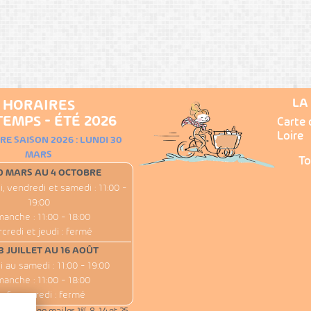
LA
HORAIRES
EMPS - ÉTÉ 2026
Carte 
Loire
E SAISON 2026 : LUNDI 30
MARS
To
0 MARS AU 4 OCTOBRE
i, vendredi et samedi : 11:00 -
19:00
manche : 11:00 - 18:00
credi et jeudi : fermé
3 JUILLET AU 16 AOÛT
i au samedi : 11:00 - 19:00
manche : 11:00 - 18:00
auf mercredi : fermé
er