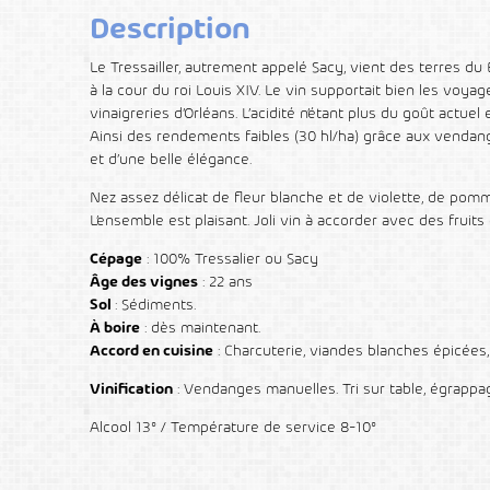
Description
Le Tressailler, autrement appelé Sacy, vient des terres du
à la cour du roi Louis XIV. Le vin supportait bien les voyag
vinaigreries d’Orléans. L’acidité n’étant plus du goût actue
Ainsi des rendements faibles (30 hl/ha) grâce aux vendan
et d’une belle élégance.
Nez assez délicat de fleur blanche et de violette, de pom
L’ensemble est plaisant. Joli vin à accorder avec des fruit
Cépage
: 100% Tressalier ou Sacy
Âge des vignes
: 22 ans
Sol
: Sédiments.
À boire
: dès maintenant.
Accord en cuisine
: Charcuterie, viandes blanches épicées,
Vinification
: Vendanges manuelles. Tri sur table, égrappag
Alcool 13° / Température de service 8-10°