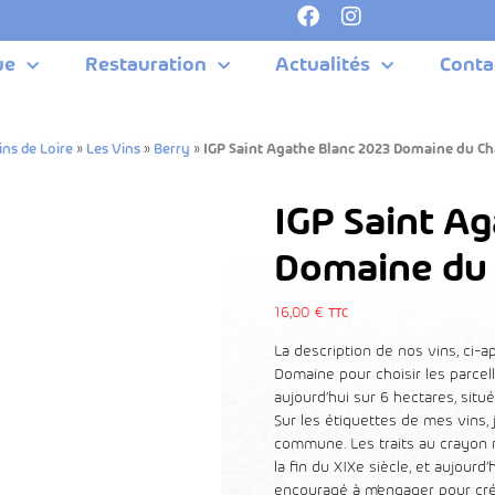
ue
Restauration
Actualités
Conta
ins de Loire
»
Les Vins
»
Berry
»
IGP Saint Agathe Blanc 2023 Domaine du Cha
IGP Saint A
Domaine du 
16,00
€
TTC
La description de nos vins, ci-a
Domaine pour choisir les parcelle
aujourd’hui sur 6 hectares, si
Sur les étiquettes de mes vins, 
commune. Les traits au crayon r
la fin du XIXe siècle, et aujourd
encouragé à m’engager pour créer