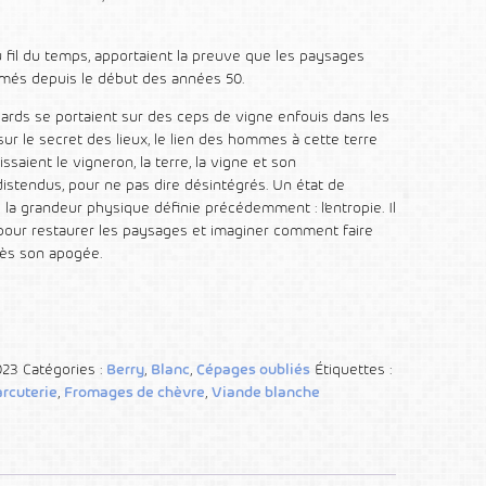
u fil du temps, apportaient la preuve que les paysages
rmés depuis le début des années 50.
gards se portaient sur des ceps de vigne enfouis dans les
 sur le secret des lieux, le lien des hommes à cette terre
issaient le vigneron, la terre, la vigne et son
distendus, pour ne pas dire désintégrés. Un état de
 la grandeur physique définie précédemment : l’entropie. Il
 pour restaurer les paysages et imaginer comment faire
rès son apogée.
023
Catégories :
Berry
,
Blanc
,
Cépages oubliés
Étiquettes :
arcuterie
,
Fromages de chèvre
,
Viande blanche