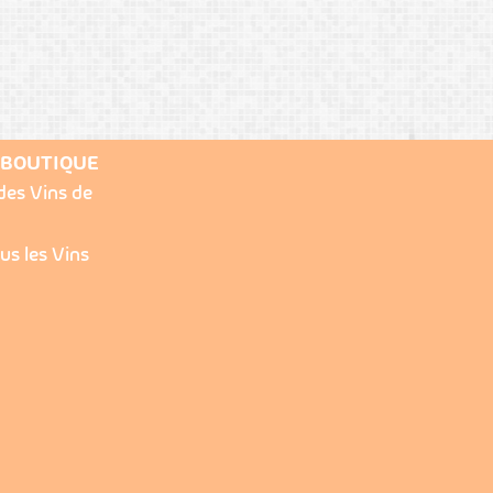
 BOUTIQUE
des Vins de
us les Vins