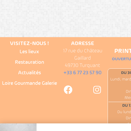
VISITEZ-NOUS !
ADRESSE
PRINT
17 rue du Château
Les lieux
Gaillard
OUVERTUR
Restauration
49730 Turquant
Actualités
+33 6 77 23 57 90
DU 3
Lundi, mard
Loire Gourmande Galerie
Di
Mer
DU 1
Du lund
Di
S