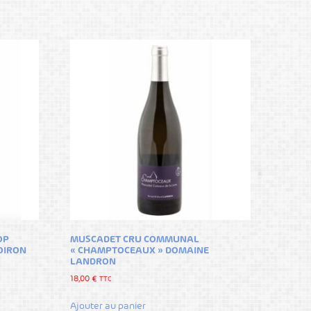
OP
MUSCADET CRU COMMUNAL
OIRON
« CHAMPTOCEAUX » DOMAINE
LANDRON
18,00
€
TTC
Ajouter au panier