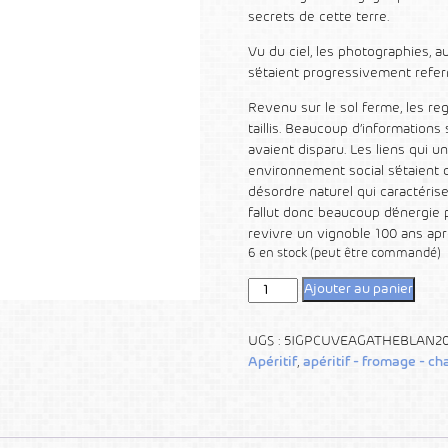
secrets de cette terre.
Vu du ciel, les photographies, a
s’étaient progressivement refe
Revenu sur le sol ferme, les re
taillis. Beaucoup d’informations
avaient disparu. Les liens qui un
environnement social s’étaient 
désordre naturel qui caractérise
fallut donc beaucoup d’énergie
revivre un vignoble 100 ans ap
6 en stock (peut être commandé)
Ajouter au panier
UGS :
5IGPCUVEAGATHEBLAN2
Apéritif
,
apéritif - fromage - ch