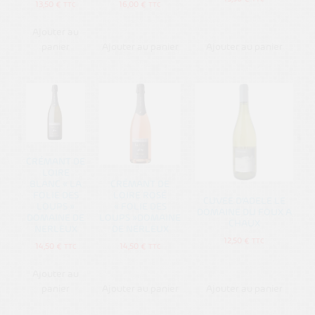
13,50
€
16,00
€
TTC
TTC
Ajouter au
panier
Ajouter au panier
Ajouter au panier
CRÉMANT DE
LOIRE
BLANC « LA
CRÉMANT DE
FOLIE DES
LOIRE ROSÉ
CUVEE D’ADELE LE
LOUPS »
« FOLIE DES
DOMAINE DU FOUX A
DOMAINE DE
LOUPS »DOMAINE
CHAUX
NERLEUX
DE NERLEUX
12,50
€
TTC
14,50
€
14,50
€
TTC
TTC
Ajouter au
panier
Ajouter au panier
Ajouter au panier