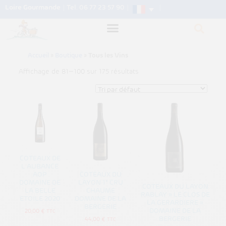
Loire Gourmande
|
Tel. 06 77 23 57 90
|
|
Accueil
»
Boutique
»
Tous les Vins
Affichage de 81–100 sur 175 résultats
COTEAUX DE
L AUBANCE
AOP
COTEAUX DU
DOMAINE DE
LAYON 1° CRU
COTEAUX DU LAYON
LA BELLE
CHAUME
RABLAY » LE CLOS DE
ETOILE 2020
DOMAINE DE LA
LA GERARDIERE »
BERGERIE
DOMAINE DE LA
20,00
€
TTC
BERGERIE
44,00
€
TTC