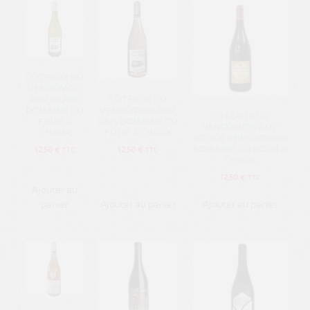
CÔTEAUX DU
VENDÔMOIS
AOP BLANC
CÔTEAUX DU
DOMAINE DU
VENDÔMOIS AOP
CÔTEAUX DU
FOUR A
GRIS DOMAINE DU
VENDÔMOIS AOP
CHAUX
FOUR À CHAUX
ROUGE « BENJAMIN »
DOMAINE DU FOUR A
12,50
€
12,50
€
TTC
TTC
CHAUX
12,50
€
TTC
Ajouter au
panier
Ajouter au panier
Ajouter au panier